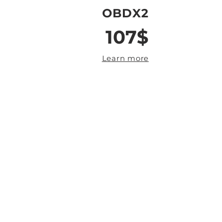
OBDX2
107$
Learn more
WHO WE ARE
Seletron è un’azienda italiana
giovane e dinamica, fondata nel
2003 da due fratelli con una grande
passione per l’elettronica e i motori,
dopo molti anni di esperienza nel
settore. Seletron studia, progetta e
realizza sistemi elettronici e
centraline aggiuntive per
l’incremento di potenza e
l’ottimizzazione di tutti i moderni
motori automobilistici, siano essi
diesel, benzina, GPL, metano o